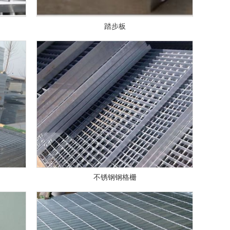
踏步板
不锈钢钢格栅