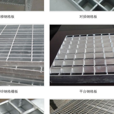
楼梯钢格板
对插钢格板
浸锌钢格栅板
平台钢格板