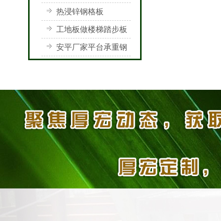
热浸锌钢格板
工地板做楼梯踏步板
安平厂家平台承重钢
格栅